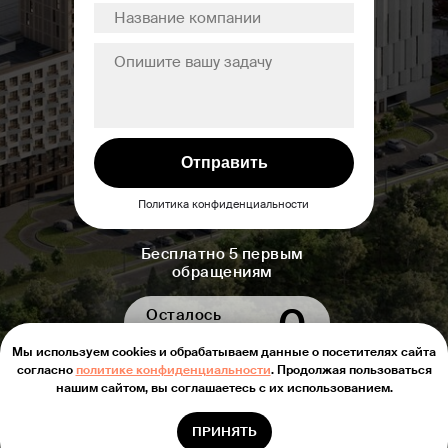
Отправить
Политика конфиденциальности
Бесплатно 5 первым
обращениям
0
Осталось
консультаций:
Мы используем cookies и обрабатываем данные о посетителях сайта
согласно
политике конфиденциальности
. Продолжая пользоваться
Знаем, как успешно
Участвовали в запуске
нашим сайтом, вы соглашаетесь с их использованием.
вывести ЖК на рынок
более 240 проектов
ПРИНЯТЬ