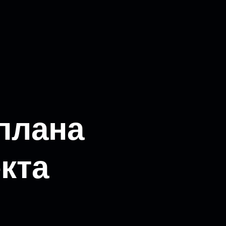
плана
кта