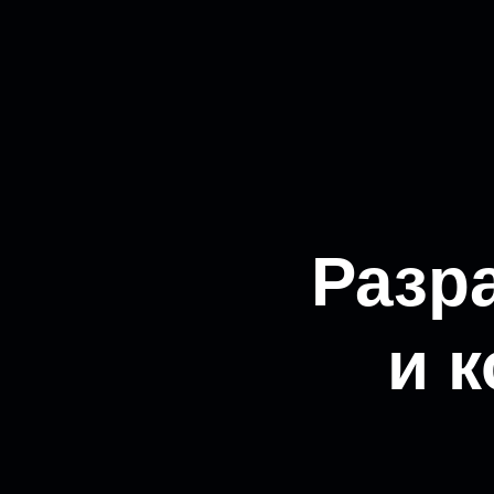
Разр
и 