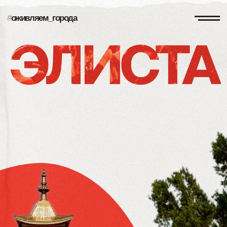
#
оживляем_города