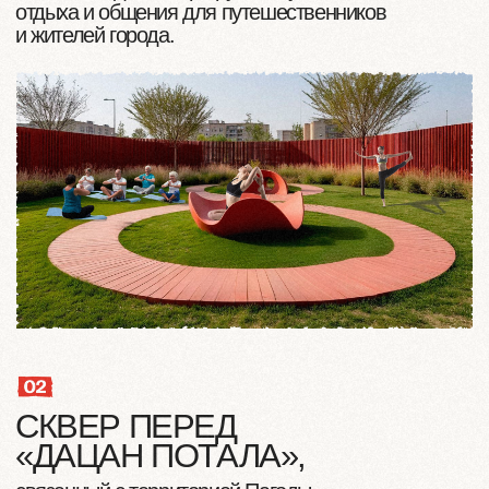
МИРНЫЙ
ВОРКУТА
НАХОДКА
СОВЕТСК
#
оживляем_города
+7 (499) 288 09 10
mail@devision.company