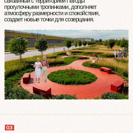
НАХОДКА
МИРНЫЙ
СОВЕТСК
ВОРКУТА
ЭЛИСТА
Автор технологии «‎Ликвидное проектирование
® »‎ — запантентованного подхода к созданию
жилых комплексов