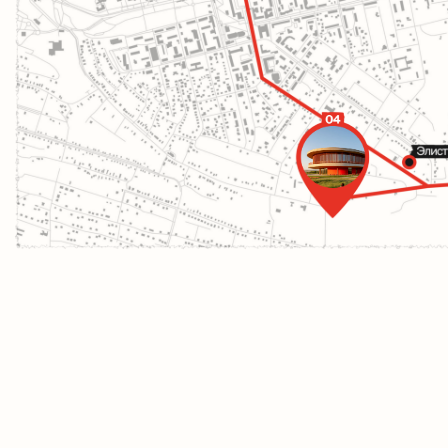
СКВЕР ПЕРЕД
«ДАЦАН ПОТАЛА»,
связанный с территорией Пагоды
прогулочными тропинками, дополняет
атмосферу размерности и спокойствия,
создает новые точки для созерцания.