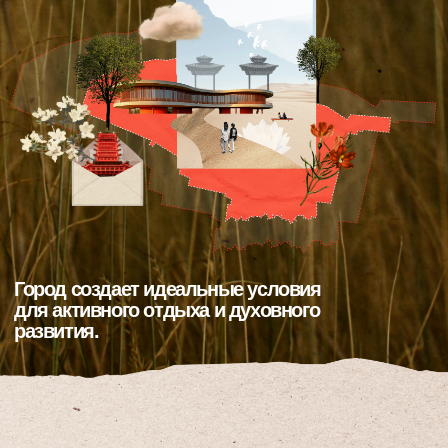
—
РЕТРИТНЫЕ
ТУРЫ
Чтобы привлечь больше людей,
заинтересованных в личностном росте, познании
калмыцких обычаев и культуры, мы разработали
проект
многофункционального ретритного
маршрута.
Главным его объектом станет
ретритный центр, в котором посетители смогут
практиковать йогу, участвовать в мастер-классах
и знакомиться с национальной кухней.
Формирование комплекса экскурсионных зон,
включающих в себя культурные и природные
достопримечательности, площадки для
отдыха, пешеходные и веломаршруты,